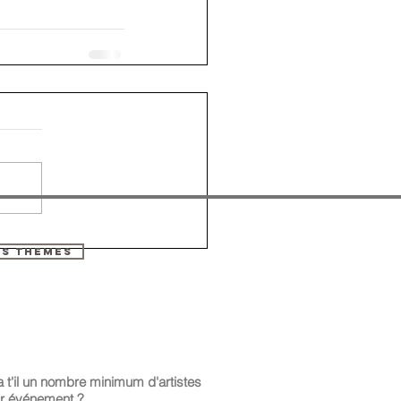
ES THEMES
a t'il un nombre minimum d'artistes
r événement ?