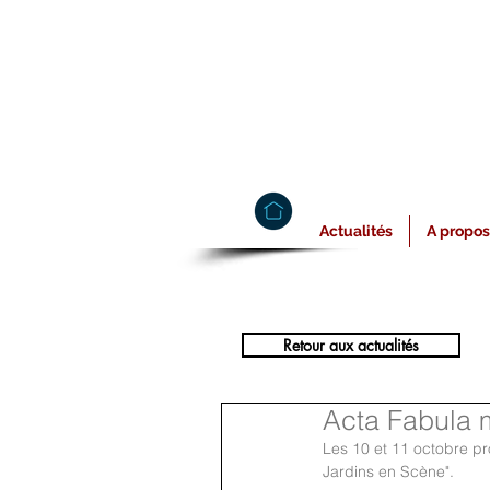
Actualités
A propos
Retour aux actualités
Acta Fabula 
Les 10 et 11 octobre pr
Jardins en Scène". 