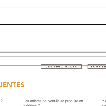
LES SPECTACLES
TOUS L
UENTES
 ?
Les artistes peuvent-ils se produire en
Y 
extérieur ?
pa