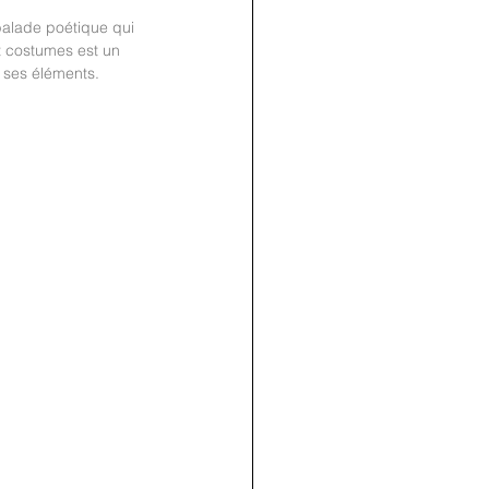
balade poétique qui 
et costumes est un 
 ses éléments. 
join us
for the
PARTY
Recipe Exchange @ 9pm!