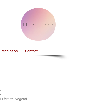
LE STUDIO
Médiation
Contact
é
 festival végétal " 