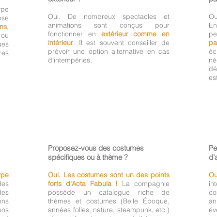
pe
Oui. De nombreux spectacles et
Ou
ose
animations sont conçus pour
E
ins
,
fonctionner en
extérieur comme en
pe
ou
intérieur
. Il est souvent conseiller de
pa
ues
prévoir une option alternative en cas
éc
res
d'intempéries.
né
dé
es
Proposez-vous des costumes
Pe
spécifiques ou à thème ?
d’
ype
Oui. Les costumes sont un des points
Ou
des
forts d'Acta Fabula !
La compagnie
in
des
possède un catalogue riche de
co
ons
thèmes et costumes (Belle Époque,
a
ons
années folles, nature, steampunk, etc.)
év