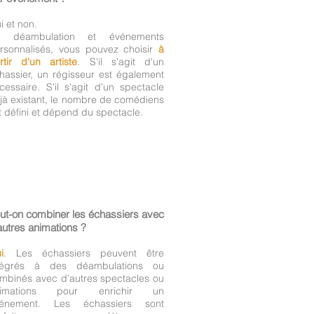
i et non.
n déambulation et événements
rsonnalisés, vous pouvez choisir
à
rtir d'un artiste
. S'il s'agit d'un
hassier, un régisseur est également
cessaire. S'il s'agit d'un spectacle
jà existant, le nombre de comédiens
t défini et dépend du spectacle.
ut-on combiner les échassiers avec
autres animations ?
i
. Les échassiers peuvent être
tégrés à des déambulations ou
mbinés avec d’autres spectacles ou
nimations pour enrichir un
énement. Les échassiers sont