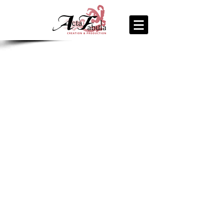
join us
for the
PARTY
Recipe Exchange @ 9pm!