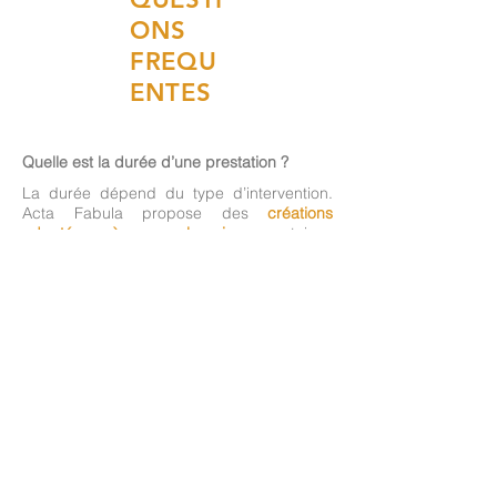
ONS
FREQU
ENTES
Quelle est la durée d’une prestation ?
La durée dépend du type d’intervention.
Acta Fabula propose des
créations
adaptées à vos besoins
, certaines
déambulations ou spectacles peuvent
durer de quelques dizaines de minutes à
plusieurs heures selon votre
programmation.
Les artistes peuvent-ils se produire en
extérieur ?
Oui. De nombreux spectacles et animations
sont conçus pour fonctionner en
extérieur
comme en intérieur
. Il est souvent