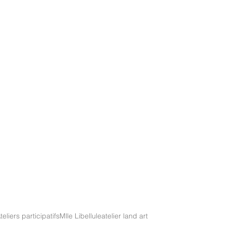
teliers participatifs
Mlle Libellule
atelier land art