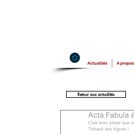
Actualités
A propos
Retour aux actualités
Acta Fabula é
C'est avec plaisir que 
Thibault des Vignes !