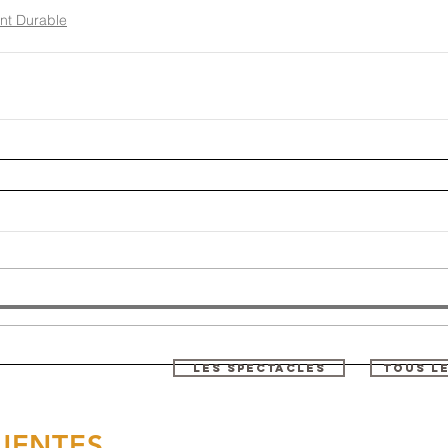
nt Durable
LES SPECTACLES
TOUS L
UENTES