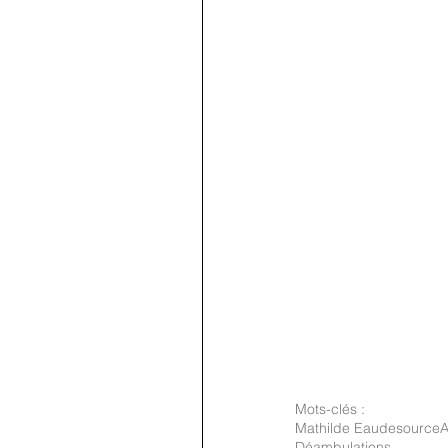
Mots-clés :
Mathilde Eaudesource
A
Déambulations