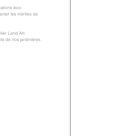
tations éco-
anter les mérites de 
lier Land Art 
join us
s de nos jardinières 
for the
PARTY
Recipe Exchange @ 9pm!