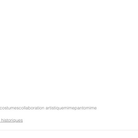
 costumes
collaboration artistique
mime
pantomime
 historiques