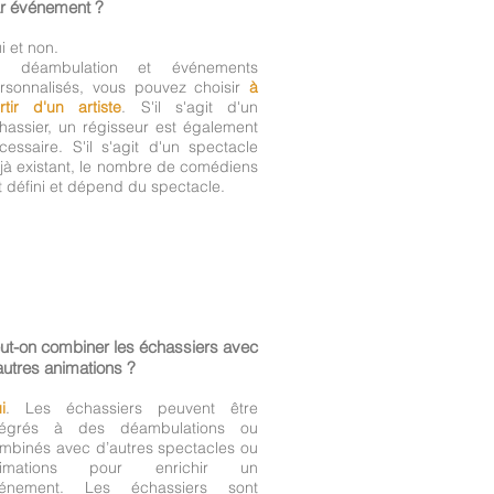
r événement ?
i et non.
n déambulation et événements
rsonnalisés, vous pouvez choisir
à
rtir d'un artiste
. S'il s'agit d'un
hassier, un régisseur est également
cessaire. S'il s'agit d'un spectacle
jà existant, le nombre de comédiens
t défini et dépend du spectacle.
ut-on combiner les échassiers avec
autres animations ?
i
. Les échassiers peuvent être
tégrés à des déambulations ou
mbinés avec d’autres spectacles ou
nimations pour enrichir un
énement. Les échassiers sont