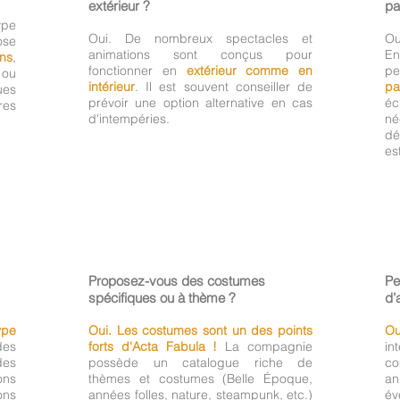
extérieur ?
pa
pe
Oui. De nombreux spectacles et
Ou
ose
animations sont conçus pour
E
ins
,
fonctionner en
extérieur comme en
pe
ou
intérieur
. Il est souvent conseiller de
pa
ues
prévoir une option alternative en cas
éc
res
d'intempéries.
né
dé
es
Proposez-vous des costumes
Pe
spécifiques ou à thème ?
d’
ype
Oui. Les costumes sont un des points
Ou
des
forts d'Acta Fabula !
La compagnie
in
des
possède un catalogue riche de
co
ons
thèmes et costumes (Belle Époque,
a
ons
années folles, nature, steampunk, etc.)
év