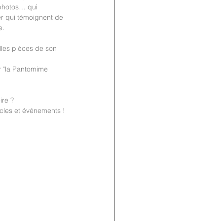
photos… qui 
r qui témoignent de 
e.
lles pièces de son 
join us
r "la Pantomime 
for the
ire ?
PARTY
cles et événements ! 
Recipe Exchange @ 9pm!