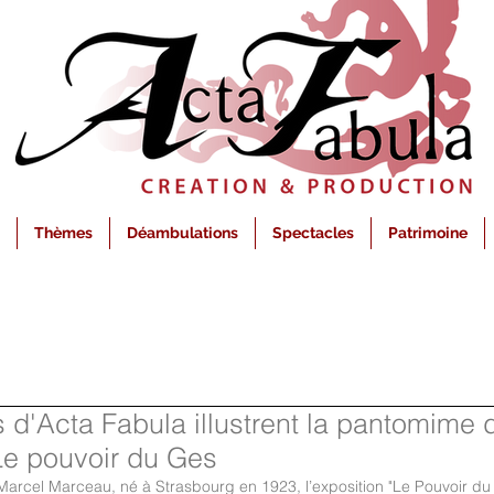
Thèmes
Déambulations
Spectacles
Patrimoine
d'Acta Fabula illustrent la pantomime 
"Le pouvoir du Ges
cel Marceau, né à Strasbourg en 1923, l’exposition "Le Pouvoir du 