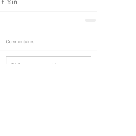
Commentaires
Rédigez un commentaire...
TOUS LES THEMES
QUESTI
ONS
FREQU