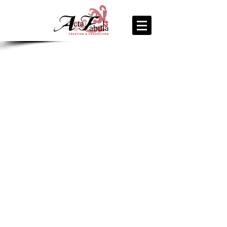
join us
for the
PARTY
Recipe Exchange @ 9pm!