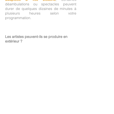
déambulations ou spectacles peuvent
durer de quelques dizaines de minutes à
plusieurs heures selon votre
programmation.
Les artistes peuvent-ils se produire en
extérieur ?
Oui. De nombreux spectacles et animations
sont conçus pour fonctionner en
extérieur
comme en intérieur
. Il est souvent
conseiller de prévoir une option alternative
en cas d'intempéries.
Y a t'il un nombre minimum d'artistes par
événement ?
Oui et non.
En déambulation et événements
personnalisés, vous pouvez choisir
à partir
d'un artiste
. S'il s'agit d'un échassier, un