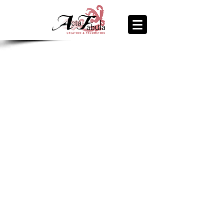
join us
for the
PARTY
Recipe Exchange @ 9pm!