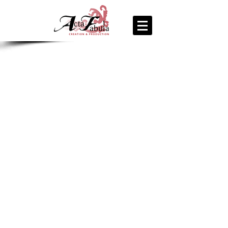
join us
for the
PARTY
Recipe Exchange @ 9pm!