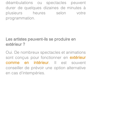
déambulations ou spectacles peuvent
durer de quelques dizaines de minutes à
plusieurs heures selon votre
programmation.
Les artistes peuvent-ils se produire en
extérieur ?
Oui. De nombreux spectacles et animations
sont conçus pour fonctionner en
extérieur
comme en intérieur
. Il est souvent
conseiller de prévoir une option alternative
en cas d'intempéries.
Y a t'il un nombre minimum d'artistes par
événement ?
Oui et non.
En déambulation et événements
personnalisés, vous pouvez choisir
à partir
d'un artiste
. S'il s'agit d'un échassier, un
régisseur est également nécessaire. S'il