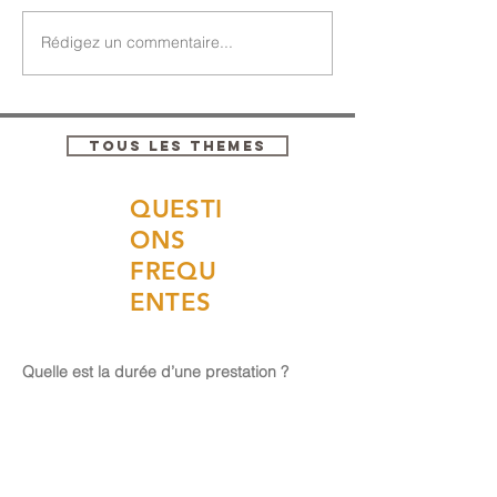
Rédigez un commentaire...
TOUS LES THEMES
QUESTI
ONS
FREQU
ENTES
Quelle est la durée d’une prestation ?
La durée dépend du type d’intervention.
Acta Fabula propose des
créations
adaptées à vos besoins
, certaines
déambulations ou spectacles peuvent
durer de quelques dizaines de minutes à