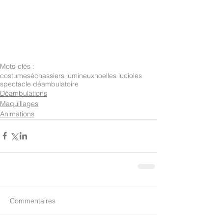
Mots-clés :
costumes
échassiers lumineux
noel
les lucioles
spectacle déambulatoire
Déambulations
Maquillages
Animations
Commentaires