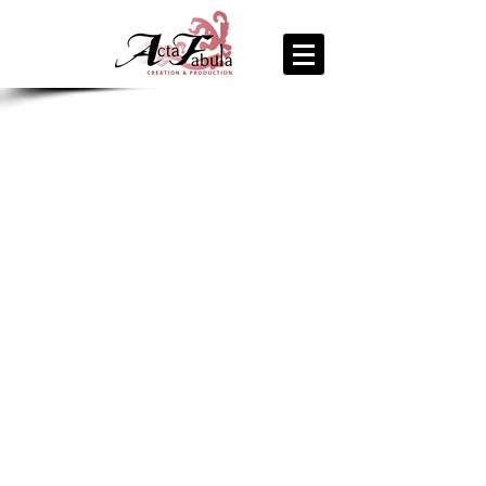
join us
for the
PARTY
Recipe Exchange @ 9pm!