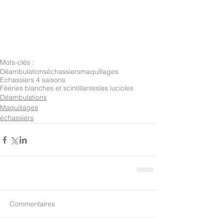
Mots-clés :
Déambulations
échassiers
maquillages
Echassiers 4 saisons
Fééries blanches et scintillantes
les lucioles
Déambulations
Maquillages
échassiers
Commentaires