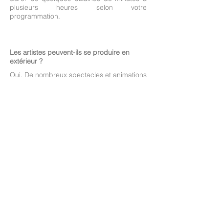
plusieurs heures selon votre
programmation.
Les artistes peuvent-ils se produire en
extérieur ?
Oui. De nombreux spectacles et animations
sont conçus pour fonctionner en
extérieur
comme en intérieur
. Il est souvent
conseiller de prévoir une option alternative
en cas d'intempéries.
Y a t'il un nombre minimum d'artistes par
événement ?
Oui et non.
En déambulation et événements
personnalisés, vous pouvez choisir
à partir
d'un artiste
. S'il s'agit d'un échassier, un
régisseur est également nécessaire. S'il
s'agit d'un spectacle déjà existant, le