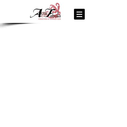
join us
for the
PARTY
Recipe Exchange @ 9pm!