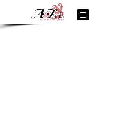
join us
for the
PARTY
Recipe Exchange @ 9pm!