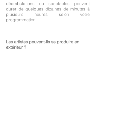
déambulations ou spectacles peuvent
durer de quelques dizaines de minutes à
plusieurs heures selon votre
programmation.
Les artistes peuvent-ils se produire en
extérieur ?
Oui. De nombreux spectacles et animations
sont conçus pour fonctionner en
extérieur
comme en intérieur
. Il est souvent
conseiller de prévoir une option alternative
en cas d'intempéries.
Y a t'il un nombre minimum d'artistes par
événement ?
Oui et non.
En déambulation et événements
personnalisés, vous pouvez choisir
à partir
d'un artiste
. S'il s'agit d'un échassier, un