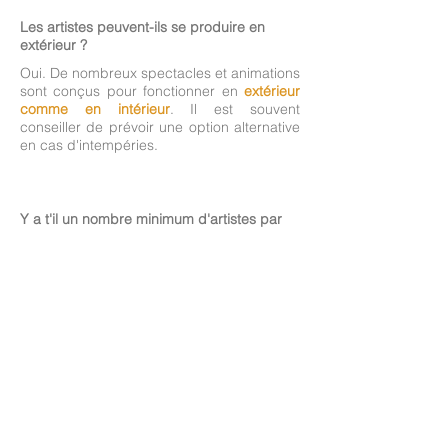
Les artistes peuvent-ils se produire en
extérieur ?
Oui. De nombreux spectacles et animations
sont conçus pour fonctionner en
extérieur
comme en intérieur
. Il est souvent
conseiller de prévoir une option alternative
en cas d'intempéries.
Y a t'il un nombre minimum d'artistes par
événement ?
Oui et non.
En déambulation et événements
personnalisés, vous pouvez choisir
à partir
d'un artiste
. S'il s'agit d'un échassier, un
régisseur est également nécessaire. S'il
s'agit d'un spectacle déjà existant, le
nombre de comédiens est défini et dépend
du spectacle.