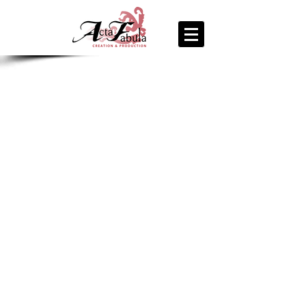
join us
for the
PARTY
Recipe Exchange @ 9pm!