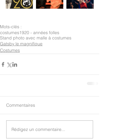
Mots-clés :
costumes
1920 - années folles
Stand photo avec malle à costumes
Gatsby le magnifique
Costumes
Commentaires
Rédigez un commentaire...