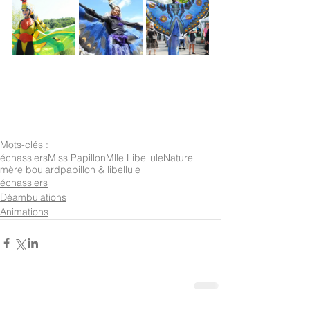
Mots-clés :
échassiers
Miss Papillon
Mlle Libellule
Nature
mère boulard
papillon & libellule
échassiers
Déambulations
Animations