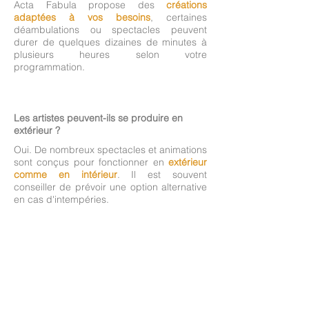
Acta Fabula propose des
créations
adaptées à vos besoins
, certaines
déambulations ou spectacles peuvent
durer de quelques dizaines de minutes à
plusieurs heures selon votre
programmation.
Les artistes peuvent-ils se produire en
extérieur ?
Oui. De nombreux spectacles et animations
sont conçus pour fonctionner en
extérieur
comme en intérieur
. Il est souvent
conseiller de prévoir une option alternative
en cas d'intempéries.
Y a t'il un nombre minimum d'artistes par
événement ?
Oui et non.
En déambulation et événements
personnalisés, vous pouvez choisir
à partir