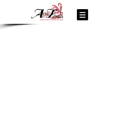
join us
for the
PARTY
Recipe Exchange @ 9pm!