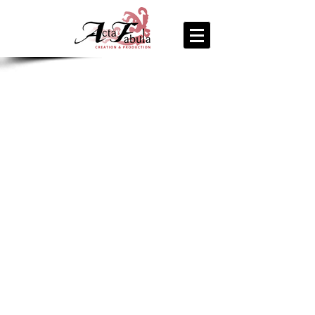
join us
for the
PARTY
Recipe Exchange @ 9pm!