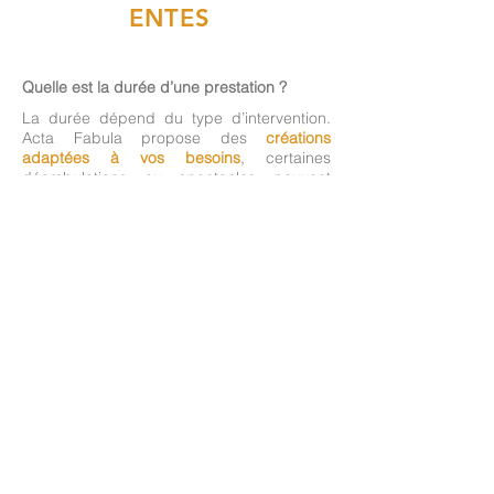
ENTES
Quelle est la durée d’une prestation ?
La durée dépend du type d’intervention.
Acta Fabula propose des
créations
adaptées à vos besoins
, certaines
déambulations ou spectacles peuvent
durer de quelques dizaines de minutes à
plusieurs heures selon votre
programmation.
Les artistes peuvent-ils se produire en
extérieur ?
Oui. De nombreux spectacles et animations
sont conçus pour fonctionner en
extérieur
comme en intérieur
. Il est souvent
conseiller de prévoir une option alternative
en cas d'intempéries.