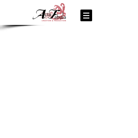
join us
for the
PARTY
Recipe Exchange @ 9pm!