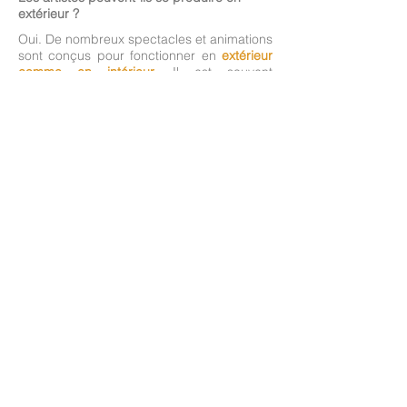
extérieur ?
Oui. De nombreux spectacles et animations
sont conçus pour fonctionner en
extérieur
comme en intérieur
. Il est souvent
conseiller de prévoir une option alternative
en cas d'intempéries.
Y a t'il un nombre minimum d'artistes par
événement ?
Oui et non.
En déambulation et événements
personnalisés, vous pouvez choisir
à partir
d'un artiste
. S'il s'agit d'un échassier, un
régisseur est également nécessaire. S'il
s'agit d'un spectacle déjà existant, le
nombre de comédiens est défini et dépend
du spectacle.
Pour quel type d'événements pouvons-