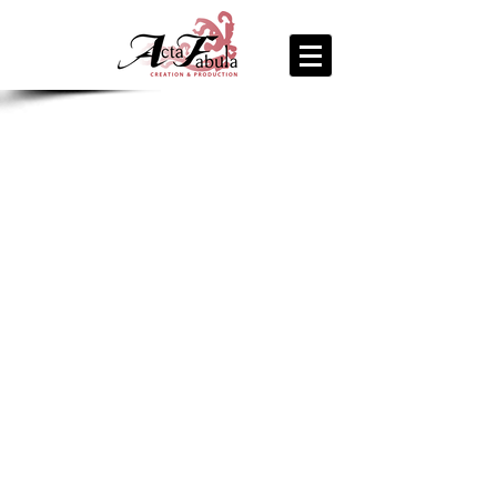
join us
for the
PARTY
Recipe Exchange @ 9pm!