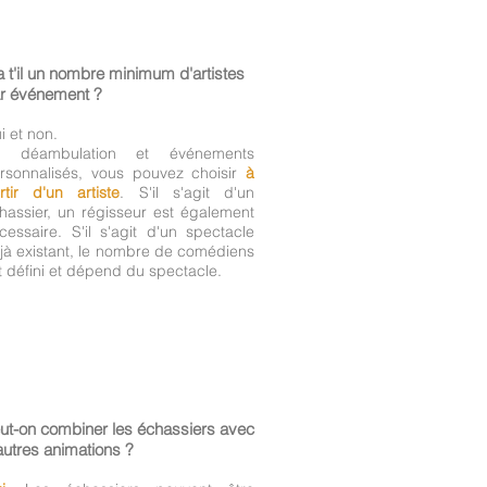
a t'il un nombre minimum d'artistes
r événement ?
i et non.
n déambulation et événements
rsonnalisés, vous pouvez choisir
à
rtir d'un artiste
. S'il s'agit d'un
hassier, un régisseur est également
cessaire. S'il s'agit d'un spectacle
jà existant, le nombre de comédiens
t défini et dépend du spectacle.
ut-on combiner les échassiers avec
autres animations ?