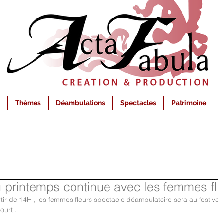
Thèmes
Déambulations
Spectacles
Patrimoine
u printemps continue avec les femmes fl
tir de 14H , les femmes fleurs spectacle déambulatoire sera au festival
urt . 