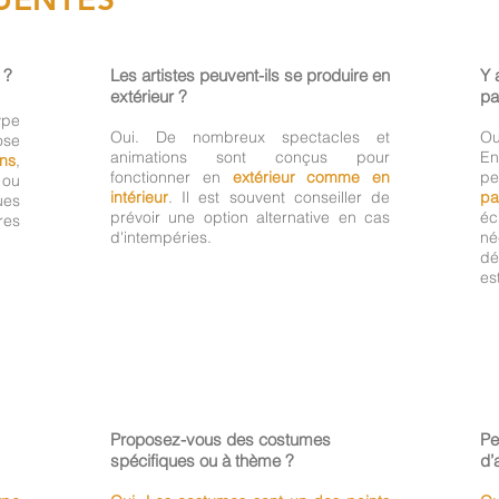
 ?
Les artistes peuvent-ils se produire en
Y 
extérieur ?
pa
pe
Oui. De nombreux spectacles et
Ou
ose
animations sont conçus pour
E
ins
,
fonctionner en
extérieur comme en
pe
ou
intérieur
. Il est souvent conseiller de
pa
ues
prévoir une option alternative en cas
éc
res
d'intempéries.
né
dé
es
Proposez-vous des costumes
Pe
spécifiques ou à thème ?
d’