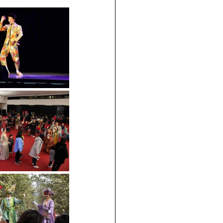
join us
for the
PARTY
Recipe Exchange @ 9pm!