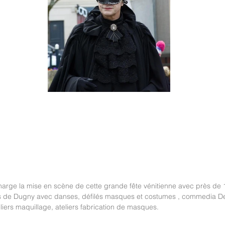
harge la mise en scène de cette grande fête vénitienne avec près de 1
ts de Dugny avec danses, défilés masques et costumes , commedia Dell
liers maquillage, ateliers fabrication de masques.