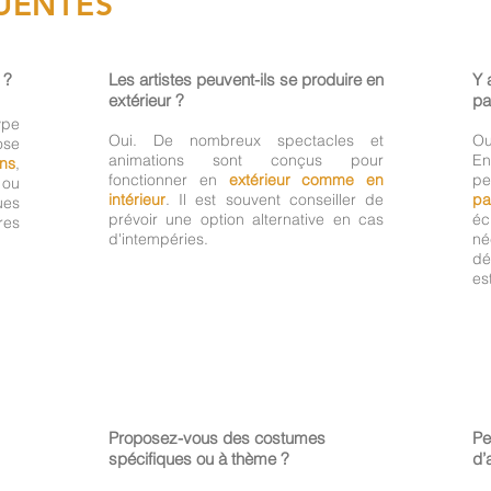
UENTES
 ?
Les artistes peuvent-ils se produire en
Y 
extérieur ?
pa
pe
Oui. De nombreux spectacles et
Ou
ose
animations sont conçus pour
E
ins
,
fonctionner en
extérieur comme en
pe
ou
intérieur
. Il est souvent conseiller de
pa
ues
prévoir une option alternative en cas
éc
res
d'intempéries.
né
dé
es
Proposez-vous des costumes
Pe
spécifiques ou à thème ?
d’