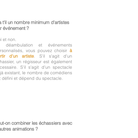
a t'il un nombre minimum d'artistes
r événement ?
i et non.
n déambulation et événements
rsonnalisés, vous pouvez choisir
à
rtir d'un artiste
. S'il s'agit d'un
hassier, un régisseur est également
cessaire. S'il s'agit d'un spectacle
jà existant, le nombre de comédiens
t défini et dépend du spectacle.
ut-on combiner les échassiers avec
autres animations ?