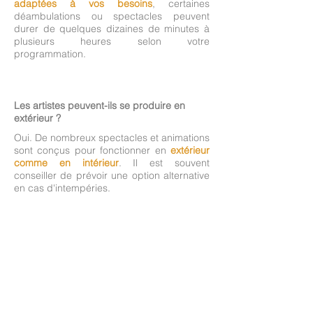
adaptées à vos besoins
, certaines
déambulations ou spectacles peuvent
durer de quelques dizaines de minutes à
plusieurs heures selon votre
programmation.
Les artistes peuvent-ils se produire en
extérieur ?
Oui. De nombreux spectacles et animations
sont conçus pour fonctionner en
extérieur
comme en intérieur
. Il est souvent
conseiller de prévoir une option alternative
en cas d'intempéries.
Y a t'il un nombre minimum d'artistes par
événement ?
Oui et non.
En déambulation et événements
personnalisés, vous pouvez choisir
à partir
d'un artiste
. S'il s'agit d'un échassier, un