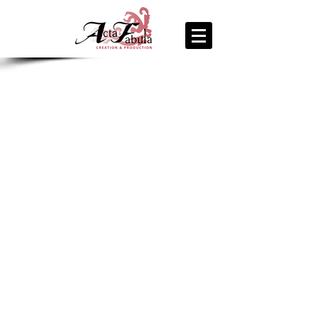
join us
for the
PARTY
Recipe Exchange @ 9pm!