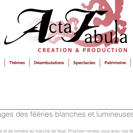
Thèmes
Déambulations
Spectacles
Patrimoine
ages des fééries blanches et lumineuse
e et de lumière au marché de Noel. Prochain rendez vous avec nos fé