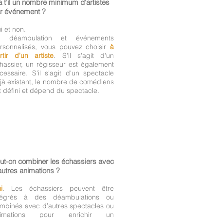
a t'il un nombre minimum d'artistes
r événement ?
i et non.
n déambulation et événements
rsonnalisés, vous pouvez choisir
à
rtir d'un artiste
. S'il s'agit d'un
hassier, un régisseur est également
cessaire. S'il s'agit d'un spectacle
jà existant, le nombre de comédiens
t défini et dépend du spectacle.
ut-on combiner les échassiers avec
autres animations ?
i
. Les échassiers peuvent être
tégrés à des déambulations ou
mbinés avec d’autres spectacles ou
nimations pour enrichir un