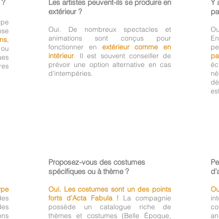
 ?
Les artistes peuvent-ils se produire en
Y 
extérieur ?
pa
pe
Oui. De nombreux spectacles et
Ou
ose
animations sont conçus pour
E
ins
,
fonctionner en
extérieur comme en
pe
ou
intérieur
. Il est souvent conseiller de
pa
ues
prévoir une option alternative en cas
éc
res
d'intempéries.
né
dé
es
Proposez-vous des costumes
Pe
spécifiques ou à thème ?
d’
ype
Oui. Les costumes sont un des points
Ou
des
forts d'Acta Fabula !
La compagnie
in
des
possède un catalogue riche de
co
ons
thèmes et costumes (Belle Époque,
a