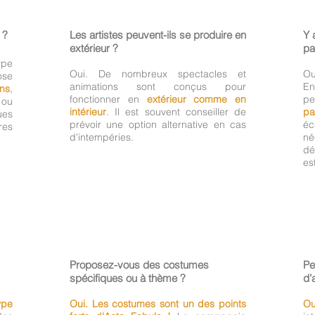
 ?
Les artistes peuvent-ils se produire en
Y 
extérieur ?
pa
pe
Oui. De nombreux spectacles et
Ou
ose
animations sont conçus pour
E
ins
,
fonctionner en
extérieur comme en
pe
ou
intérieur
. Il est souvent conseiller de
pa
ues
prévoir une option alternative en cas
éc
res
d'intempéries.
né
dé
es
Proposez-vous des costumes
Pe
spécifiques ou à thème ?
d’
ype
Oui. Les costumes sont un des points
Ou