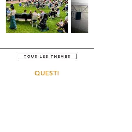
TOUS LES THEMES
QUESTI
ONS
FREQU
ENTES
Quelle est la durée d’une prestation ?
La durée dépend du type d’intervention.
Acta Fabula propose des
créations