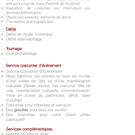
airs
(prix coup de coeur Festival de l'histoire)
Exposition de costumes sur mannequin sur
diverses thématiques
Objets, accessoires, éléments de décor
Conception scénographique
Défilé
Défilé de mode historique
Défilé aide habillage
Tournage
location habillage
Service costumier d'événement
Service Costumier d'Evénement
Nous habillons les artistes ou tous les invités
d'une soirée de fête ou d'une manifestation
culturelle
(Soirée festive, bal costumé, fête de
ville, manifestation culturelle,
commémoration,
mise en scène du patrimoine, défilé, team
building)
Costumes pour hôtesses et serveurs
Des
goodies
pour tous vos invités
Des costumes pour votre stand photo
participatif
Services complémentaires
Gestion de loge et régie