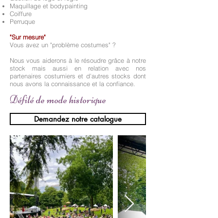
Maquillage et bodypainting
Coiffure
Perruque
"Sur mesure"
Vous avez un "problème costumes" ?
Nous vous aiderons à le résoudre grâce à notre
stock mais aussi en relation avec nos
partenaires costumiers et d'autres stocks dont
nous avons la connaissance et la confiance.
Défilé de mode historique
Demandez notre catalogue