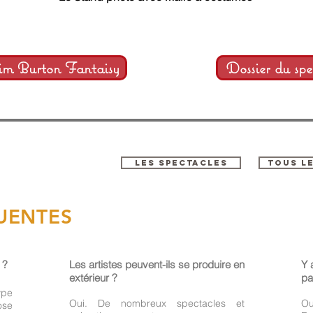
m Burton Fantaisy
Dossier du spe
LES SPECTACLES
TOUS L
UENTES
 ?
Les artistes peuvent-ils se produire en
Y 
extérieur ?
pa
pe
Oui. De nombreux spectacles et
Ou
ose