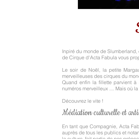
Inpiré du monde de Slumberland, d
de Cirque d'Acta Fabula vous propo
Le soir de Noël, la petite Margau
merveilleuses des cirques du mon
Quand enfin la fillette parvient 
numéros merveilleux .... Mais où la
Découvrez le vite !
Médiation culturelle et arti
En tant que Compagnie, Acta Fabul
auprès de tous les publics et notam
la culture, fait partie de nos préo