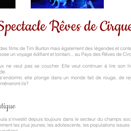
Spectacle Rêves de Cirqu
es films de Tim Burton mais également des légendes et contes
se un voyage édifiant et lointain... au Pays des Rêves de Cir
x ne veut pas se coucher. Elle veut continuer à lire son liv
de.
à s'endormir, elle plonge dans un monde fait de rouge, de ra
 mêneront-ils?
stique
a s’investit depuis toujours dans le secteur du champs socia
ment les plus jeunes, les adolescents, les populations issues d
ccupations.