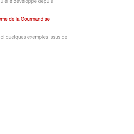
 qu'elle développe depuis
thème de la Gourmandise
oici quelques exemples issus de