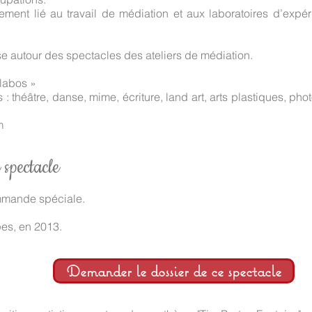
mement lié au travail de médiation et aux laboratoires d’expér
 autour des spectacles des ateliers de médiation.
s labos »
es : théâtre, danse, mime, écriture, land art, arts plastiques, p
um
 spectacle
mmande spéciale.
pes, en 2013.
Demander le dossier de ce spectacle