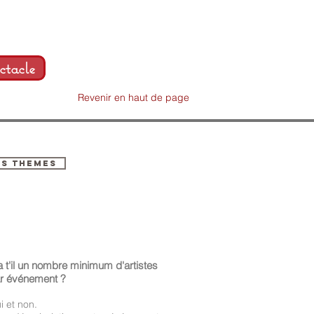
ctacle
Revenir en haut de page
ES THEMES
a t'il un nombre minimum d'artistes
r événement ?
i et non.