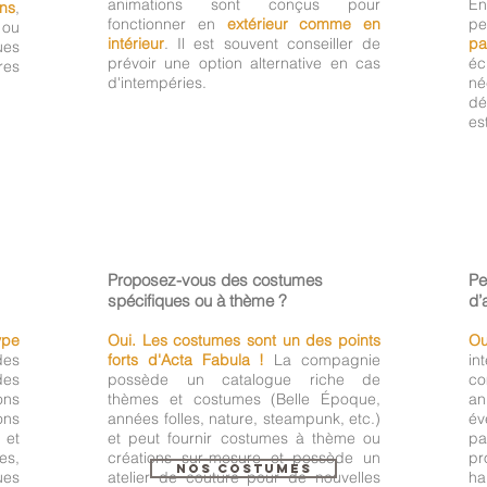
animations sont conçus pour
E
ins
,
fonctionner en
extérieur comme en
pe
ou
intérieur
. Il est souvent conseiller de
pa
ues
prévoir une option alternative en cas
éc
res
d'intempéries.
né
dé
es
Proposez-vous des costumes
Pe
spécifiques ou à thème ?
d’
ype
Oui. Les costumes sont un des points
Ou
des
forts d'Acta Fabula !
La compagnie
in
des
possède un catalogue riche de
co
ons
thèmes et costumes (Belle Époque,
a
ons
années folles, nature, steampunk, etc.)
év
 et
et peut fournir costumes à thème ou
p
es,
créations sur-mesure et possède un
p
NOS COSTUMES
ues
atelier de couture pour de nouvelles
ha