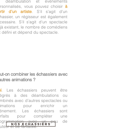
n déambulation et événements
rsonnalisés, vous pouvez choisir
à
rtir d'un artiste
. S'il s'agit d'un
hassier, un régisseur est également
cessaire. S'il s'agit d'un spectacle
jà existant, le nombre de comédiens
t défini et dépend du spectacle.
ut-on combiner les échassiers avec
autres animations ?
i
. Les échassiers peuvent être
tégrés à des déambulations ou
mbinés avec d’autres spectacles ou
nimations pour enrichir un
énement. Les échassiers sont
arfaits pour compléter une
rogrammation avec un peu de
NOS ECHASSIERS
uteur et de fantaisie.