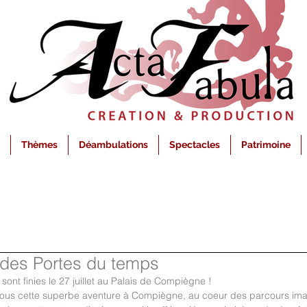
Thèmes
Déambulations
Spectacles
Patrimoine
 des Portes du temps
ont finies le 27 juillet au Palais de Compiègne ! 
nous cette superbe aventure à Compiègne, au coeur des parcours ima