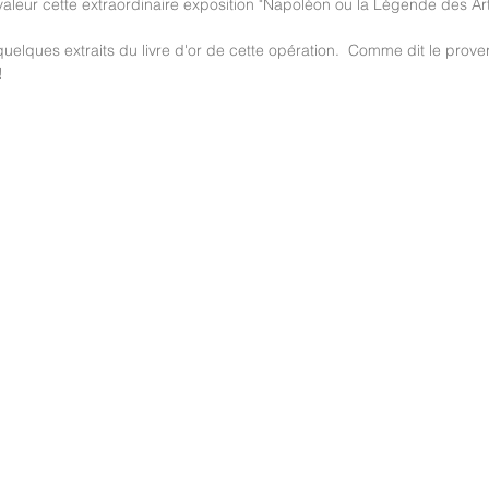
valeur cette extraordinaire exposition "Napoléon ou la Légende des Art
lques extraits du livre d'or de cette opération.  Comme dit le proverbe
! 