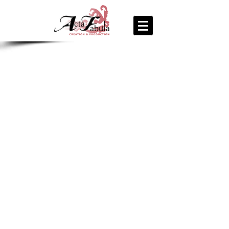
join us
for the
PARTY
Recipe Exchange @ 9pm!