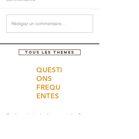
Rédigez un commentaire...
TOUS LES THEMES
QUESTI
ONS
FREQU
ENTES
Quelle est la durée d’une prestation ?
La durée dépend du type d’intervention.
Acta Fabula propose des
créations
adaptées à vos besoins
, certaines