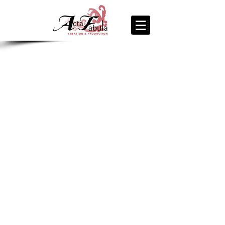
join us
for the
PARTY
Recipe Exchange @ 9pm!