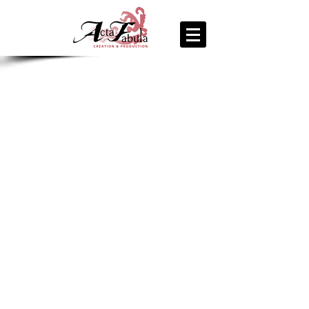
join us
for the
PARTY
Recipe Exchange @ 9pm!