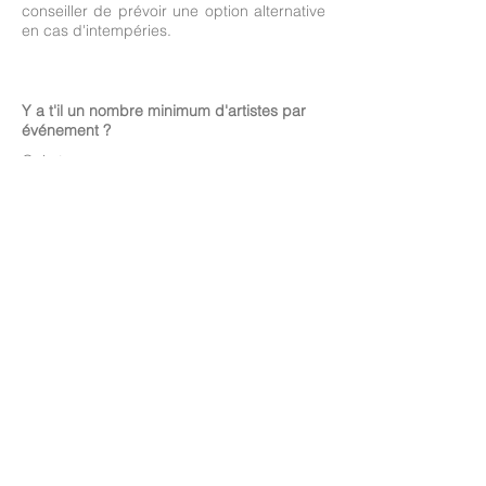
conseiller de prévoir une option alternative
en cas d'intempéries.
Y a t'il un nombre minimum d'artistes par
événement ?
Oui et non.
En déambulation et événements
personnalisés, vous pouvez choisir
à partir
d'un artiste
. S'il s'agit d'un échassier, un
régisseur est également nécessaire. S'il
s'agit d'un spectacle déjà existant, le
nombre de comédiens est défini et dépend
du spectacle.
Pour quel type d'événements pouvons-
nous faire appel à vous ?
Acta Fabula intervient pour
tout type
d'événements
: des fêtes de ville, des
événements privés, des mariages, des