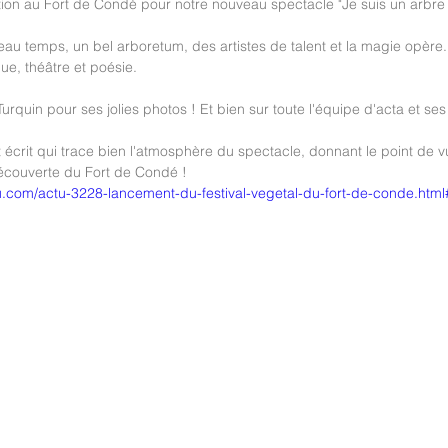
tion au Fort de Condé pour notre nouveau spectacle "Je suis un arbre 
eau temps, un bel arboretum, des artistes de talent et la magie opère.
ue, théâtre et poésie.
quin pour ses jolies photos ! Et bien sur toute l'équipe d'acta et ses 
nt écrit qui trace bien l'atmosphère du spectacle, donnant le point de v
découverte du Fort de Condé !
u.com/actu-3228-lancement-du-festival-vegetal-du-fort-de-conde.h