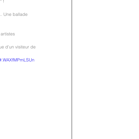
" !
.. Une ballade 
artistes
join us
ue d'un visiteur de 
for the
tml#.WAXfMPmLSUn
PARTY
Recipe Exchange @ 9pm!