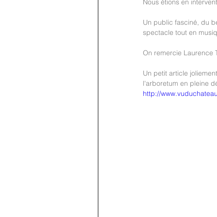
Nous étions en interven
Un public fasciné, du b
spectacle tout en musiq
On remercie Laurence Tur
Un petit article jolieme
l'arboretum en pleine 
http://www.vuduchatea