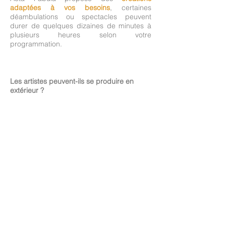
adaptées à vos besoins
, certaines
déambulations ou spectacles peuvent
durer de quelques dizaines de minutes à
plusieurs heures selon votre
programmation.
Les artistes peuvent-ils se produire en
extérieur ?
Oui. De nombreux spectacles et animations
sont conçus pour fonctionner en
extérieur
comme en intérieur
. Il est souvent
conseiller de prévoir une option alternative
en cas d'intempéries.
Y a t'il un nombre minimum d'artistes par
événement ?
Oui et non.
En déambulation et événements
personnalisés, vous pouvez choisir
à partir