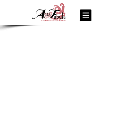
join us
for the
PARTY
Recipe Exchange @ 9pm!