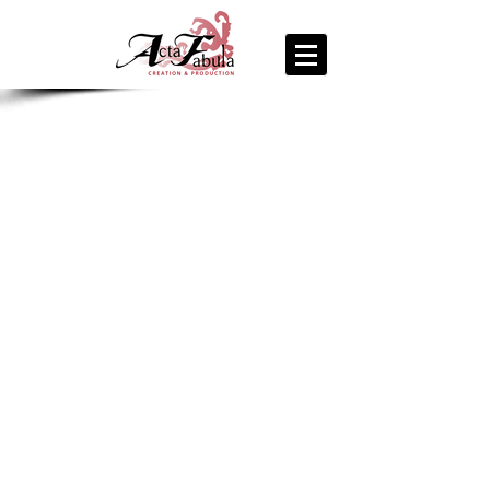
join us
for the
PARTY
Recipe Exchange @ 9pm!