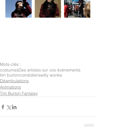
Mots-clés :
costumes
Des artistes sur vos événements
tim burton
comédiens
willy wonka
Déambulations
Animations
Tim Burton Fantaisy