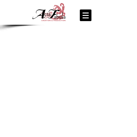
join us
for the
PARTY
Recipe Exchange @ 9pm!