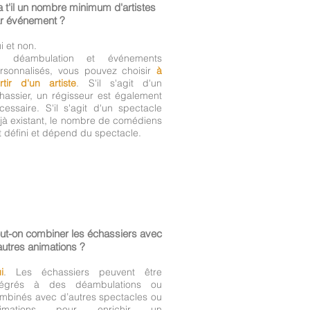
a t'il un nombre minimum d'artistes
r événement ?
i et non.
n déambulation et événements
rsonnalisés, vous pouvez choisir
à
rtir d'un artiste
. S'il s'agit d'un
hassier, un régisseur est également
cessaire. S'il s'agit d'un spectacle
jà existant, le nombre de comédiens
t défini et dépend du spectacle.
ut-on combiner les échassiers avec
autres animations ?
i
. Les échassiers peuvent être
tégrés à des déambulations ou
mbinés avec d’autres spectacles ou
nimations pour enrichir un