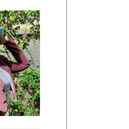
join us
for the
PARTY
Recipe Exchange @ 9pm!