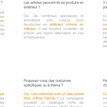
 ?
Les artistes peuvent-ils se produire en
Y 
extérieur ?
pa
pe
Oui. De nombreux spectacles et
Ou
ose
animations sont conçus pour
E
ins
,
fonctionner en
extérieur comme en
pe
ou
intérieur
. Il est souvent conseiller de
pa
ues
prévoir une option alternative en cas
éc
res
d'intempéries.
né
dé
es
Proposez-vous des costumes
Pe
spécifiques ou à thème ?
d’
ype
Oui. Les costumes sont un des points
Ou
des
forts d'Acta Fabula !
La compagnie
in
des
possède un catalogue riche de
co
ons
thèmes et costumes (Belle Époque,
a