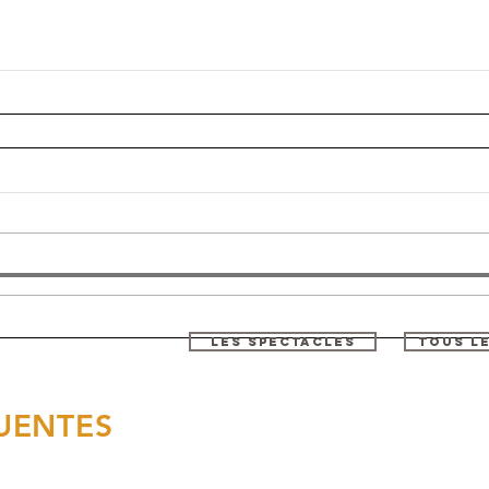
LES SPECTACLES
TOUS L
UENTES