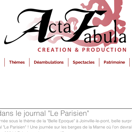
Thèmes
Déambulations
Spectacles
Patrimoine
ans le journal "Le Parisien"
née sous le thème de la "Belle Epoque" à Joinville-le-pont, belle surp
l "Le Parisien" ! Une journée sur les berges de la Marne où l'on devrai