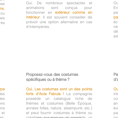
Oui. De nombreux spectacles et
Ou
ose
animations sont conçus pour
E
ins
,
fonctionner en
extérieur comme en
pe
ou
intérieur
. Il est souvent conseiller de
pa
ues
prévoir une option alternative en cas
éc
res
d'intempéries.
né
dé
es
Proposez-vous des costumes
Pe
spécifiques ou à thème ?
d’
ype
Oui. Les costumes sont un des points
Ou
des
forts d'Acta Fabula !
La compagnie
in
des
possède un catalogue riche de
co
ons
thèmes et costumes (Belle Époque,
a
ons
années folles, nature, steampunk, etc.)
év
 et
et peut fournir costumes à thème ou
p
es,
créations sur-mesure et possède un
p