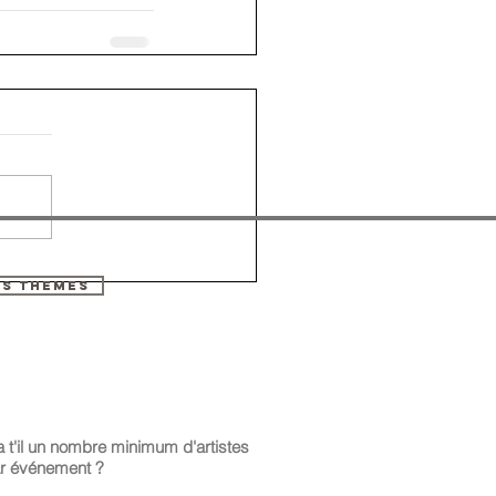
ES THEMES
a t'il un nombre minimum d'artistes
r événement ?