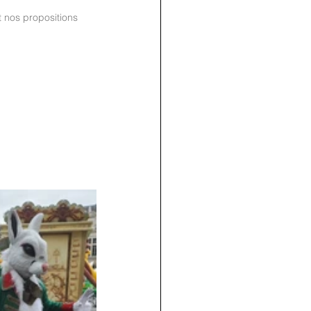
 nos propositions 
join us
for the
PARTY
Recipe Exchange @ 9pm!