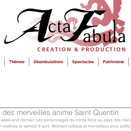
Thèmes
Déambulations
Spectacles
Patrimoine
 des merveilles anime Saint Quentin
 week-end dernier. Les personnages du conte Alice au pays des merveil
 yvelines le samedi 8 avril. Moment ludique et merveilleux pour petits