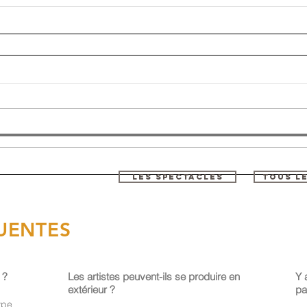
LES SPECTACLES
TOUS L
UENTES
 ?
Les artistes peuvent-ils se produire en
Y 
extérieur ?
pa
pe