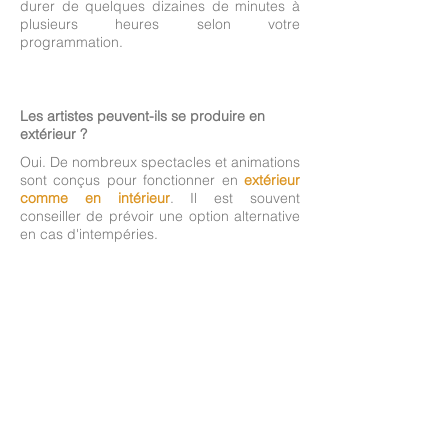
durer de quelques dizaines de minutes à
plusieurs heures selon votre
programmation.
Les artistes peuvent-ils se produire en
extérieur ?
Oui. De nombreux spectacles et animations
sont conçus pour fonctionner en
extérieur
comme en intérieur
. Il est souvent
conseiller de prévoir une option alternative
en cas d'intempéries.
Y a t'il un nombre minimum d'artistes par
événement ?
Oui et non.
En déambulation et événements
personnalisés, vous pouvez choisir
à partir
d'un artiste
. S'il s'agit d'un échassier, un
régisseur est également nécessaire. S'il
s'agit d'un spectacle déjà existant, le