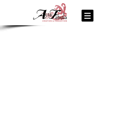
join us
for the
PARTY
Recipe Exchange @ 9pm!