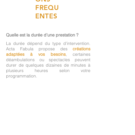
FREQU
ENTES
Quelle est la durée d’une prestation ?
La durée dépend du type d’intervention.
Acta Fabula propose des
créations
adaptées à vos besoins
, certaines
déambulations ou spectacles peuvent
durer de quelques dizaines de minutes à
plusieurs heures selon votre
programmation.
Les artistes peuvent-ils se produire en
extérieur ?
Oui. De nombreux spectacles et animations
sont conçus pour fonctionner en
extérieur
comme en intérieur
. Il est souvent
conseiller de prévoir une option alternative
en cas d'intempéries.