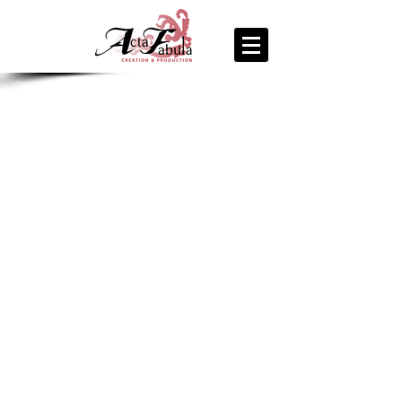
join us
for the
PARTY
Recipe Exchange @ 9pm!