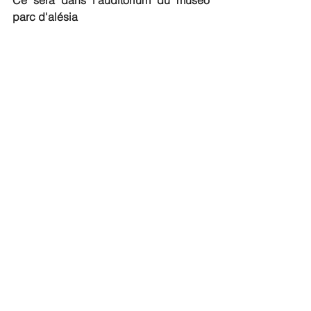
Ce sera dans l'auditorium du museo 
parc d'alésia 