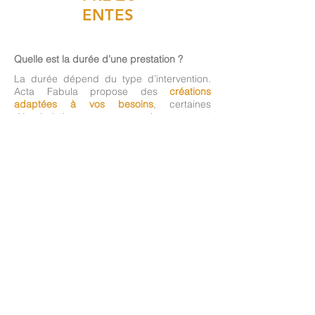
ENTES
Quelle est la durée d’une prestation ?
La durée dépend du type d’intervention.
Acta Fabula propose des
créations
adaptées à vos besoins
, certaines
déambulations ou spectacles peuvent
durer de quelques dizaines de minutes à
plusieurs heures selon votre
programmation.
Les artistes peuvent-ils se produire en
extérieur ?
Oui. De nombreux spectacles et animations
sont conçus pour fonctionner en
extérieur
comme en intérieur
. Il est souvent
conseiller de prévoir une option alternative
en cas d'intempéries.