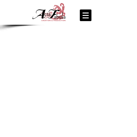
join us
for the
PARTY
Recipe Exchange @ 9pm!