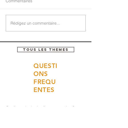
Commentaires
Rédigez un commentaire...
TOUS LES THEMES
QUESTI
ONS
FREQU
ENTES
Quelle est la durée d’une prestation ?
La durée dépend du type d’intervention.
Acta Fabula propose des
créations
adaptées à vos besoins
, certaines