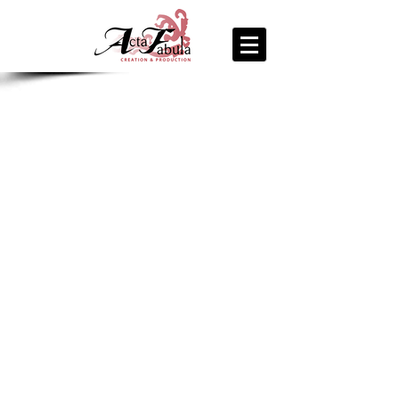
join us
for the
PARTY
Recipe Exchange @ 9pm!