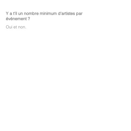
Y a t'il un nombre minimum d'artistes par
événement ?
Oui et non.
En déambulation et événements
personnalisés, vous pouvez choisir
à partir
d'un artiste
. S'il s'agit d'un échassier, un
régisseur est également nécessaire. S'il
s'agit d'un spectacle déjà existant, le
nombre de comédiens est défini et dépend
du spectacle.
Pour quel type d'événements pouvons-
nous faire appel à vous ?
Acta Fabula intervient pour
tout type
d'événements
: des fêtes de ville, des
événements privés, des mariages, des
anniversaires, des célébrations
institutionnelles, des manifestations
culturelles, des fêtes thématiques et
patrimoniales, avec des spectacles,