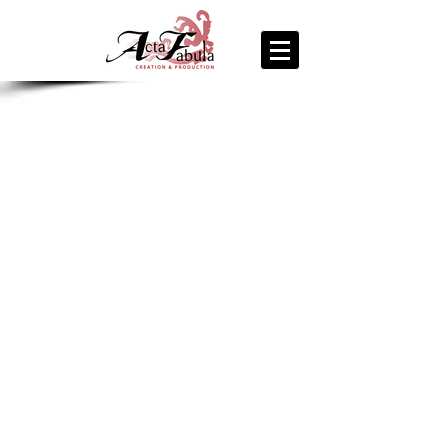
join us
for the
PARTY
Recipe Exchange @ 9pm!