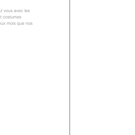
z vous avec les 
et costumes 
eux mois que nos 
join us
for the
PARTY
Recipe Exchange @ 9pm!