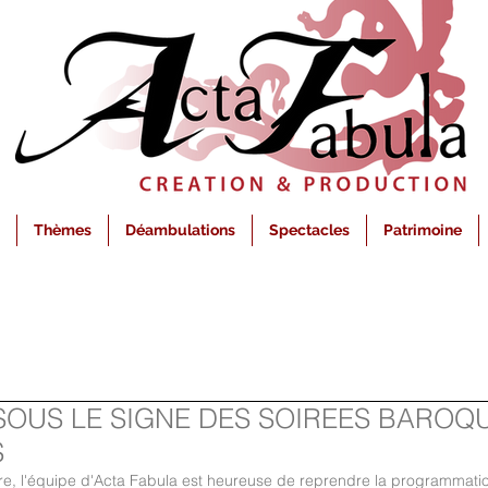
Thèmes
Déambulations
Spectacles
Patrimoine
OUS LE SIGNE DES SOIREES BAROQU
S
e, l'équipe d'Acta Fabula est heureuse de reprendre la programmatio