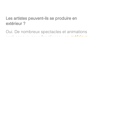
Les artistes peuvent-ils se produire en
extérieur ?
Oui. De nombreux spectacles et animations
sont conçus pour fonctionner en
extérieur
comme en intérieur
. Il est souvent
conseiller de prévoir une option alternative
en cas d'intempéries.
Y a t'il un nombre minimum d'artistes par
événement ?
Oui et non.
En déambulation et événements
personnalisés, vous pouvez choisir
à partir
d'un artiste
. S'il s'agit d'un échassier, un
régisseur est également nécessaire. S'il
s'agit d'un spectacle déjà existant, le
nombre de comédiens est défini et dépend
du spectacle.