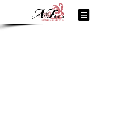
join us
for the
PARTY
Recipe Exchange @ 9pm!