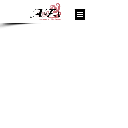
join us
for the
PARTY
Recipe Exchange @ 9pm!