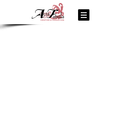
join us
for the
PARTY
Recipe Exchange @ 9pm!