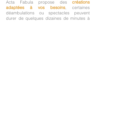
Acta Fabula propose des
créations
adaptées à vos besoins
, certaines
déambulations ou spectacles peuvent
durer de quelques dizaines de minutes à
plusieurs heures selon votre
programmation.
Les artistes peuvent-ils se produire en
extérieur ?
Oui. De nombreux spectacles et animations
sont conçus pour fonctionner en
extérieur
comme en intérieur
. Il est souvent
conseiller de prévoir une option alternative
en cas d'intempéries.
Y a t'il un nombre minimum d'artistes par
événement ?
Oui et non.
En déambulation et événements
personnalisés, vous pouvez choisir
à partir