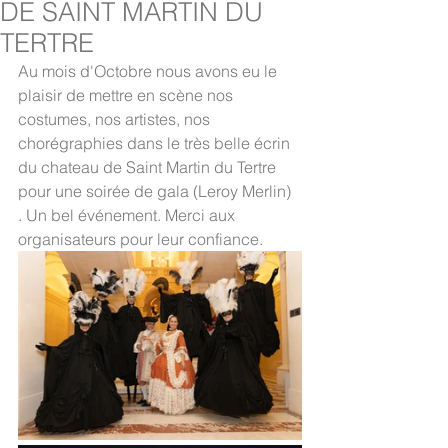
DE SAINT MARTIN DU
TERTRE
Au mois d'Octobre nous avons eu le 
plaisir de mettre en scène nos 
costumes, nos artistes, nos 
chorégraphies dans le très belle écrin 
du chateau de Saint Martin du Tertre 
pour une soirée de gala (Leroy Merlin) 
. Un bel événement. Merci aux 
organisateurs pour leur confiance. 