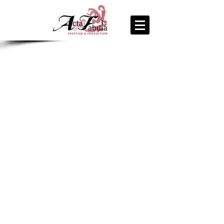
join us
for the
PARTY
Recipe Exchange @ 9pm!