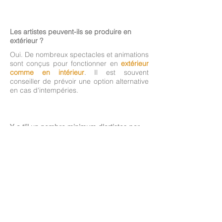
Les artistes peuvent-ils se produire en
extérieur ?
Oui. De nombreux spectacles et animations
sont conçus pour fonctionner en
extérieur
comme en intérieur
. Il est souvent
conseiller de prévoir une option alternative
en cas d'intempéries.
Y a t'il un nombre minimum d'artistes par
événement ?
Oui et non.
En déambulation et événements
personnalisés, vous pouvez choisir
à partir
d'un artiste
. S'il s'agit d'un échassier, un
régisseur est également nécessaire. S'il
s'agit d'un spectacle déjà existant, le
nombre de comédiens est défini et dépend
du spectacle.