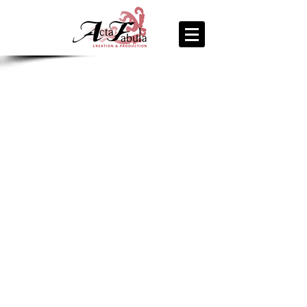
join us
for the
PARTY
Recipe Exchange @ 9pm!