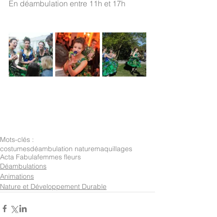
En déambulation entre 11h et 17h
Mots-clés :
costumes
déambulation nature
maquillages
Acta Fabula
femmes fleurs
Déambulations
Animations
Nature et Développement Durable