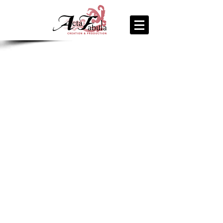
join us
for the
PARTY
Recipe Exchange @ 9pm!