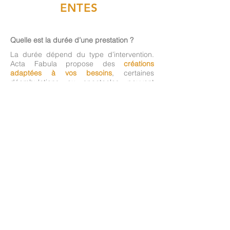
ENTES
Quelle est la durée d’une prestation ?
La durée dépend du type d’intervention.
Acta Fabula propose des
créations
adaptées à vos besoins
, certaines
déambulations ou spectacles peuvent
durer de quelques dizaines de minutes à
plusieurs heures selon votre
programmation.
Les artistes peuvent-ils se produire en
extérieur ?
Oui. De nombreux spectacles et animations
sont conçus pour fonctionner en
extérieur
comme en intérieur
. Il est souvent
conseiller de prévoir une option alternative
en cas d'intempéries.