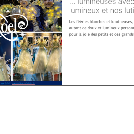
... lumineuses ave
lumineux et nos lut
Les fééries blanches et lumineuses, la
autant de doux et lumineux personn
pour la joie des petits et des grands
fin d'année d'autres réjouissances 
élégantes échassières dorées . 2026 
travaillent en avance de penser dé
Acta fabula répond à vos besoins :