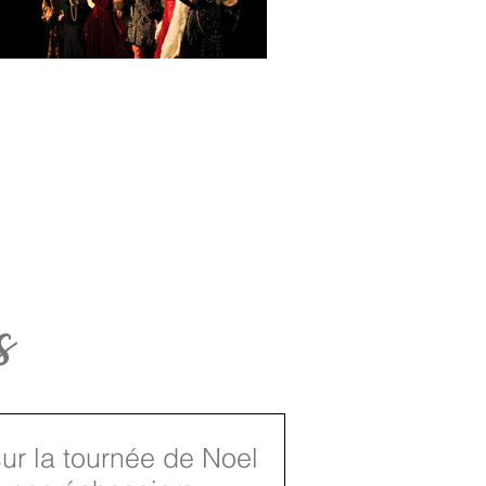
s
ur la tournée de Noel