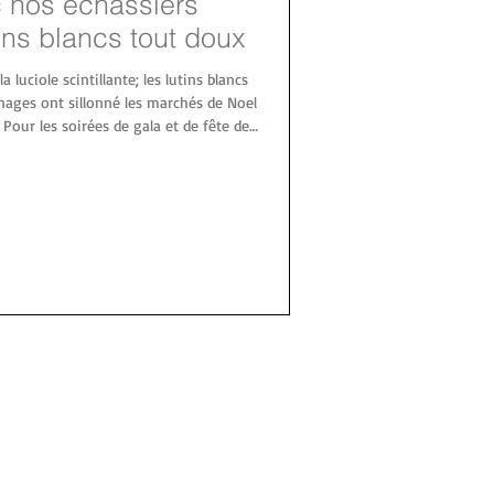
c nos échassiers
ins blancs tout doux
 luciole scintillante; les lutins blancs
ages ont sillonné les marchés de Noel
 Pour les soirées de gala et de fête de
ont été de la partie comme nos
est arrivée il est temps pour ceux qui
jà aux programmations de Noel 2026
 Déambul