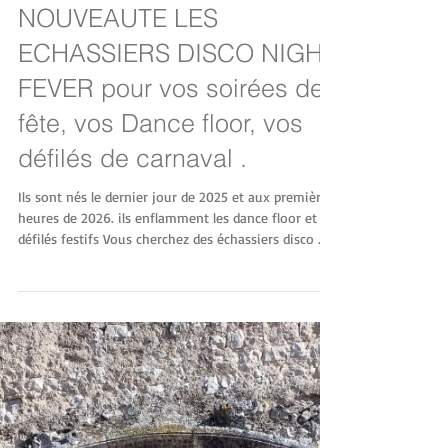
NOUVEAUTE LES
ECHASSIERS DISCO NIGHT
FEVER pour vos soirées de
fête, vos Dance floor, vos
défilés de carnaval .
Ils sont nés le dernier jour de 2025 et aux premières
heures de 2026. ils enflamment les dance floor et les
défilés festifs Vous cherchez des échassiers disco ...
ne cherchez plus ils sont là ils peuvent aussi être
accompagnés des danseuses au sol, des
manipulateurs d'objets lumineux ;; LES ECHASSIERS
DISCO NIGHT FEVER pour vos fêtes carnaval soirées
de gala fête de ville fête de la musique