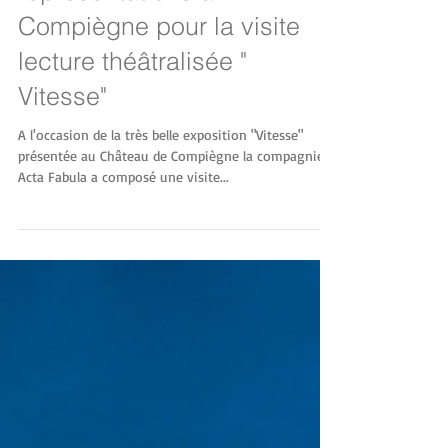
Encore deux
représentations à
Compiègne pour la visite
lecture théâtralisée "
Vitesse"
A l'occasion de la très belle exposition "Vitesse"
présentée au Château de Compiègne la compagnie
Acta Fabula a composé une visite...