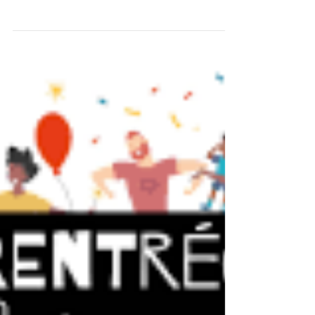
Journées du patrimoine à
Gravelines
journées du patrimoine avec les échassières 4
saisons