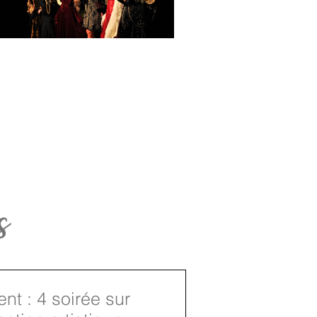
s
nt : 4 soirée sur