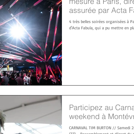
mesure à Paris, dir
assurée par Acta F
4 très belles soirées organisées à Pa
d'Acta Fabula, qui a pu mettre en plac
Participez au Carn
weekend à Montévr
CARNAVAL TIM BURTON // Samedi 24
(77) - Rassemblement et départ du c