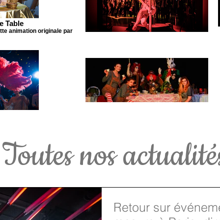
e Table
te animation originale par
Toutes nos actualité
Retour sur événeme